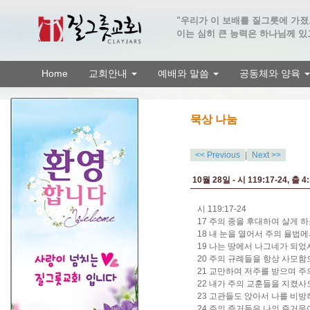
"우리가 이 보배를 질그릇에 가
이는 심히 큰 능력은 하나님께 있고
Home
교회안내
예배와 말씀
공동체와 양육
묵상 나눔
<< Previous
|
Next >>
10월 28일 - 시 119:17-24, 출 4:
시 119:17-24
17 주의 종을 후대하여 살게
18 내 눈을 열어서 주의 율법
19 나는 땅에서 나그네가 되
20 주의 규례들을 항상 사모
21 교만하여 저주를 받으며 
22 내가 주의 교훈들을 지켰
23 고관들도 앉아서 나를 비
24 주의 증거들은 나의 즐거