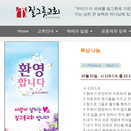
"우리가 이 보배를 질그릇에 가
이는 심히 큰 능력은 하나님께 있고
Home
교회안내
예배와 말씀
공동체와 양육
묵상 나눔
<< Previous
|
Next >>
10월 31일 - 시 119:1-8, 출 22:1
시 119:1-8
1 행위가 온전하여 여호와의 
2 여호와의 증거들을 지키고 
3 참으로 그들은 불의를 행하
4 주께서 명령하사 주의 법도
5 내 길을 굳게 정하사 주의 
6 내가 주의 모든 계명에 주
7 내가 주의 의로운 판단을 
8 내가 주의 율례들을 지키오