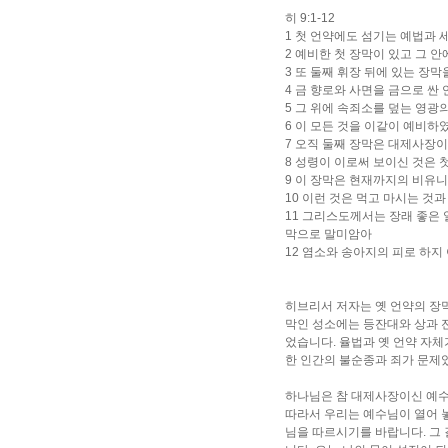
히 9:1-12
1 첫 언약에도 섬기는 예법과 
2 예비한 첫 장막이 있고 그 
3 또 둘째 휘장 뒤에 있는 장
4 금 향로와 사면을 금으로 싼
5 그 위에 속죄소를 덮는 영광
6 이 모든 것을 이같이 예비
7 오직 둘째 장막은 대제사장이
8 성령이 이로써 보이신 것은 
9 이 장막은 현재까지의 비유니
10 이런 것은 먹고 마시는 것
11 그리스도께서는 장래 좋은 
막으로 말미암아
12 염소와 송아지의 피로 하
히브리서 저자는 옛 언약의 장막
막인 성소에는 등잔대와 상과 전
었습니다. 율법과 옛 언약 자체
한 인간의 불순종과 죄가 문제
하나님은 참 대제사장이신 예수
따라서 우리는 예수님이 열어 놓
님을 따르시기를 바랍니다. 그