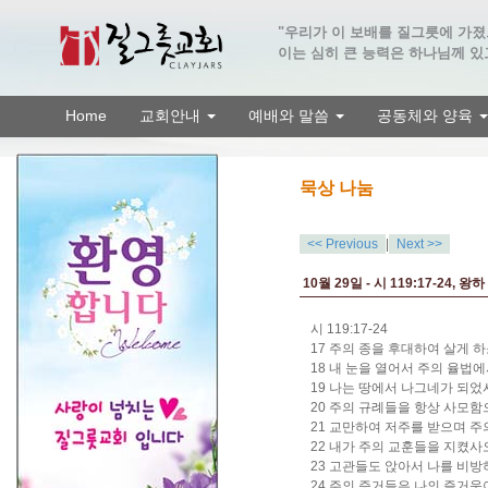
"우리가 이 보배를 질그릇에 가
이는 심히 큰 능력은 하나님께 있고
Home
교회안내
예배와 말씀
공동체와 양육
묵상 나눔
<< Previous
|
Next >>
10월 29일 - 시 119:17-24, 왕하 6
시 119:17-24
17 주의 종을 후대하여 살게
18 내 눈을 열어서 주의 율법
19 나는 땅에서 나그네가 되
20 주의 규례들을 항상 사모
21 교만하여 저주를 받으며 
22 내가 주의 교훈들을 지켰
23 고관들도 앉아서 나를 비
24 주의 증거들은 나의 즐거